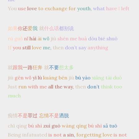
You
use
love
to exchange for
youth,
what
have
I
left
如果
你
还
爱
我
就
什么话
都别说
rú guǒ
nǐ
hái
ài
wǒ
jiù
shén me huà
dōu bié shuō
If
you
still
love
me,
then
don’t say
anything
就
跟我
一路
狂奔
就
不要
想太多
jiù
gēn wǒ
yī lù
kuáng bēn
jiù
bú yào
xiǎng tài duō
Just
run
with me
all the way,
then
don’t
think too
much
痴情
不是
罪过
忘情
不是
洒脱
chī qíng
bú shì
zuì guò
wàng qíng
bú shì
sǎ tuō
Being infatuated
is not
a sin,
forgetting love
is not