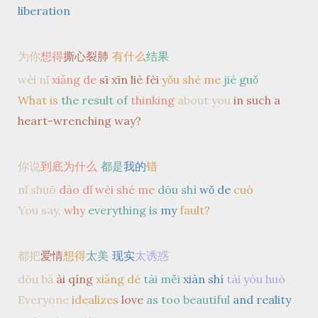
liberation
为你
想得
撕心裂肺
有什么
结果
wèi nǐ
xiǎng de
sī xīn liè fèi
yǒu shé me
jié guǒ
What is
the result of
thinking
about you
in such a
heart-wrenching way?
你说
到底为什么
都是
我的
错
nǐ shuō
dào dǐ wèi shé me
dōu shì
wǒ de
cuò
You say,
why
everything is
my
fault?
都把
爱情
想得
太美
现实
太诱惑
dōu bǎ
ài qíng
xiǎng dé
tài měi
xiàn shí
tài yòu huò
Everyone
idealizes
love
as too beautiful
and reality