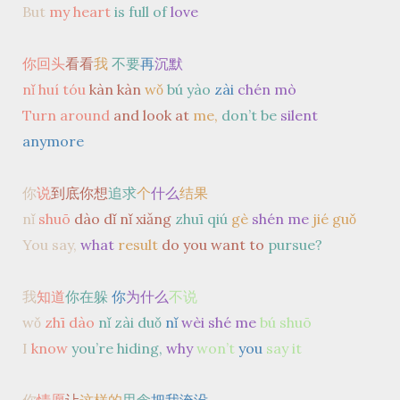
But
my heart
is full of
love
你回头
看看
我
不要
再
沉默
nǐ huí tóu
kàn kàn
wǒ
bú yào
zài
chén mò
Turn around
and look at
me,
don’t be
silent
anymore
你
说
到底你想
追求
个
什么
结果
nǐ
shuō
dào dǐ nǐ xiǎng
zhuī qiú
gè
shén me
jié guǒ
You say,
what
result
do you want to
pursue?
我
知道
你在躲
你
为什么
不说
wǒ
zhī dào
nǐ zài duǒ
nǐ
wèi shé me
bú shuō
I
know
you’re hiding,
why
won’t
you
say it