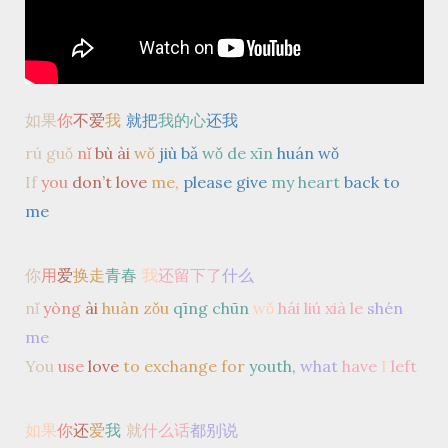
如果
你
不爱
我
就把
我的心
还我
rú guǒ
nǐ
bù ài
wǒ
jiù bǎ
wǒ de xīn
huán wǒ
If
you
don’t love
me,
please give
my heart
back to
me
你
用
爱
换走
青春
我
还留下了
什么
nǐ
yòng
ài
huàn zǒu
qīng chūn
wǒ
hái liú xià le
shén
me
You
use
love
to exchange for
youth,
what
have
I
left
如果
你
还
爱
我
就
什么话
都别说