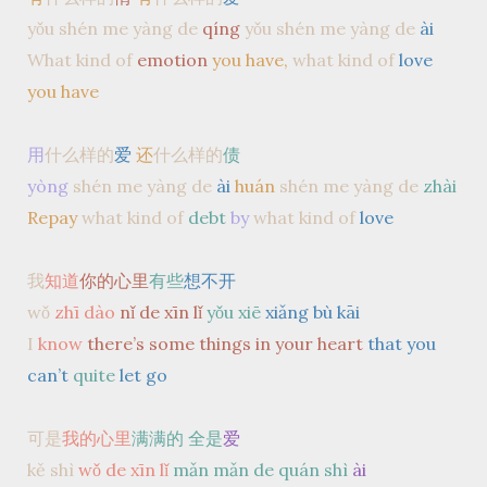
yǒu shén me yàng de
qíng
yǒu shén me yàng de
ài
What kind of
emotion
you have,
what kind of
love
you have
用
什么样的
爱
还
什么样的
债
yòng
shén me yàng de
ài
huán
shén me yàng de
zhài
Repay
what kind of
debt
by
what kind of
love
我
知道
你的心里
有些
想不开
wǒ
zhī dào
nǐ de xīn lǐ
yǒu xiē
xiǎng bù kāi
I
know
there’s some things in your heart
that you
can’t
quite
let go
可是
我的心里
满满的 全是
爱
kě shì
wǒ de xīn lǐ
mǎn mǎn de quán shì
ài