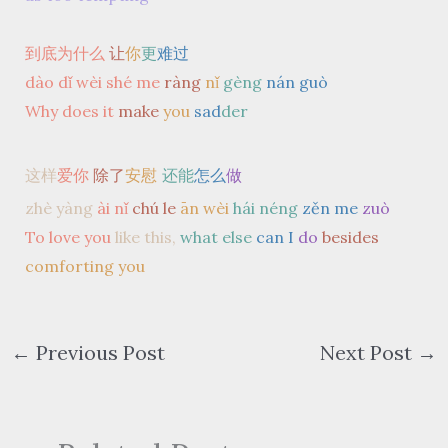
到底为什么
让
你
更
难过
dào dǐ wèi shé me
ràng
nǐ
gèng
nán guò
Why does it
make
you
sad
der
这样
爱你
除了
安慰
还能
怎么
做
zhè yàng
ài
nǐ
chú le
ān wèi
hái néng
zěn me
zuò
To love you
like this,
what else
can I
do
besides
comforting you
←
Previous Post
Next Post
→