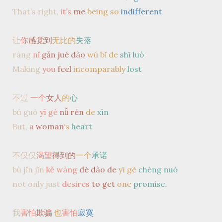
That’s right,
it’s
me
being so
indifferent
让
你
感觉到
无比的
失落
ràng
nǐ
gǎn jué dào
wú bǐ de
shī luò
Making
you
feel
incomparably
lost
不过
一个
女人
的
心
bú guò
yī gè
nǚ rén
de
xīn
But,
a
woman
‘s
heart
不仅仅
渴望
得到的
一个
承诺
bù jǐn jǐn
kě wàng
dé dào de
yī gè
chéng nuò
not only just
desires
to get
one
promise.
我
害怕
欺骗
也
害怕
寂寞