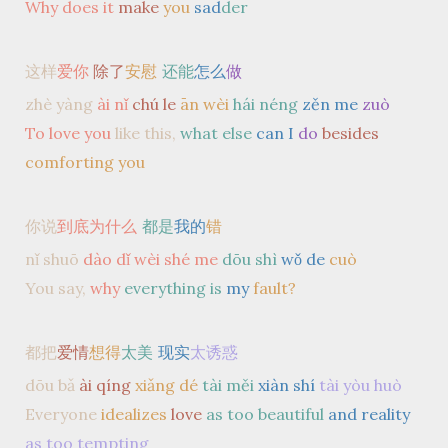
Why does it
make
you
sad
der
这样
爱你
除了
安慰
还能
怎么
做
zhè yàng
ài
nǐ
chú le
ān wèi
hái néng
zěn me
zuò
To love you
like this,
what else
can I
do
besides
comforting you
你说
到底为什么
都是
我的
错
nǐ shuō
dào dǐ wèi shé me
dōu shì
wǒ de
cuò
You say,
why
everything is
my
fault?
都把
爱情
想得
太美
现实
太诱惑
dōu bǎ
ài qíng
xiǎng dé
tài měi
xiàn shí
tài yòu huò
Everyone
idealizes
love
as too beautiful
and reality
as too tempting