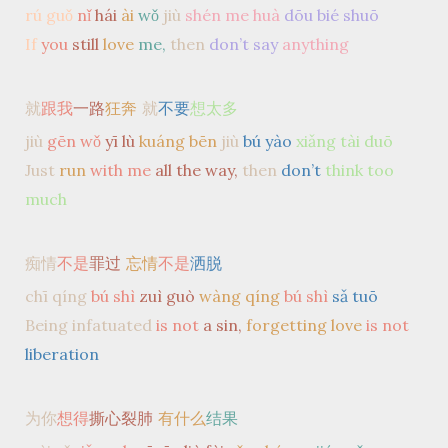
rú guǒ
nǐ
hái
ài
wǒ
jiù
shén me huà
dōu bié shuō
If
you
still
love
me,
then
don’t say
anything
就
跟我
一路
狂奔
就
不要
想太多
jiù
gēn wǒ
yī lù
kuáng bēn
jiù
bú yào
xiǎng tài duō
Just
run
with me
all the way,
then
don’t
think too
much
痴情
不是
罪过
忘情
不是
洒脱
chī qíng
bú shì
zuì guò
wàng qíng
bú shì
sǎ tuō
Being infatuated
is not
a sin,
forgetting love
is not
liberation
为你
想得
撕心裂肺
有什么
结果