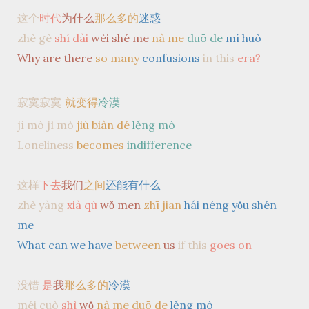
这个
时代
为什么
那么多的
迷惑
zhè gè
shí dài
wèi shé me
nà me
duō de
mí huò
Why are there
so many
confusions
in this
era?
寂寞寂寞
就变得
冷漠
jì mò jì mò
jiù biàn dé
lěng mò
Loneliness
becomes
indifference
这样
下去
我们
之间
还能有什么
zhè yàng
xià qù
wǒ men
zhī jiān
hái néng yǒu shén
me
What can we have
between
us
if this
goes on
没错
是
我
那么多的
冷漠
méi cuò
shì
wǒ
nà me duō de
lěng mò