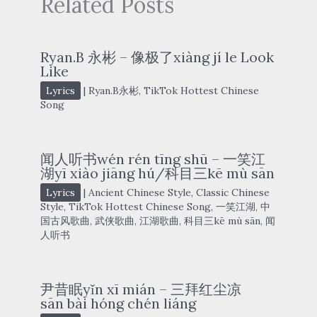
Related Posts
Ryan.B 永彬 – 像极了xiàng jí le Look
Like
Lyrics
|
Ryan.B永彬
,
TikTok Hottest Chinese
Song
闻人听书wén rén tīng shū – 一笑江
湖yī xiào jiāng hú/科目三kē mù sān
Lyrics
|
Ancient Chinese Style
,
Classic Chinese
Style
,
TikTok Hottest Chinese Song
,
一笑江湖
,
中
国古风歌曲
,
武侠歌曲
,
江湖歌曲
,
科目三kē mù sān
,
闻
人听书
尹昔眠yǐn xī mián – 三拜红尘凉
sān bài hóng chén liáng