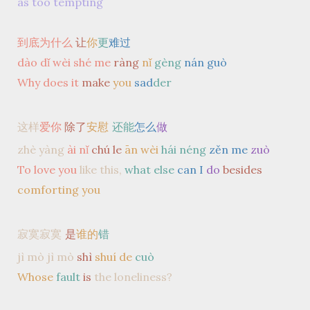
as too tempting
到底为什么
让
你
更
难过
dào dǐ wèi shé me
ràng
nǐ
gèng
nán guò
Why does it
make
you
sad
der
这样
爱你
除了
安慰
还能
怎么
做
zhè yàng
ài
nǐ
chú le
ān wèi
hái néng
zěn me
zuò
To love you
like this,
what else
can I
do
besides
comforting you
寂寞寂寞
是
谁的
错
jì mò jì mò
shì
shuí de
cuò
Whose
fault
is
the loneliness?