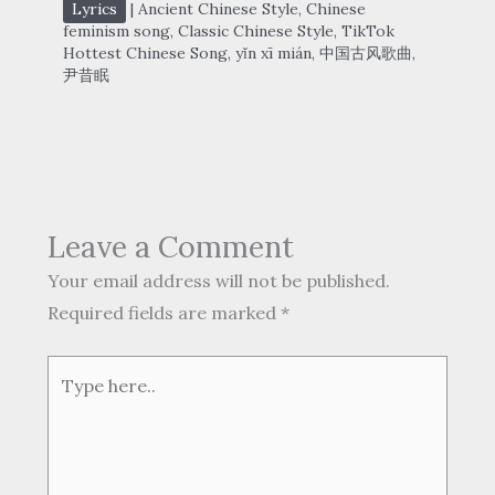
Lyrics
|
Ancient Chinese Style
,
Chinese
feminism song
,
Classic Chinese Style
,
TikTok
Hottest Chinese Song
,
yǐn xī mián
,
中国古风歌曲
,
尹昔眠
Leave a Comment
Your email address will not be published.
Required fields are marked
*
Type
here..