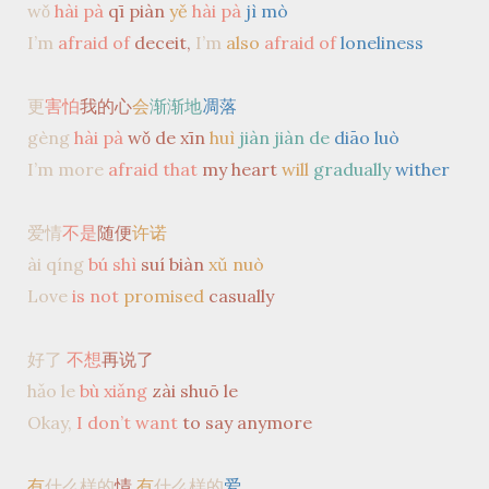
wǒ
hài pà
qī piàn
yě
hài pà
jì mò
I’m
afraid of
deceit,
I’m
also
afraid of
loneliness
更
害怕
我的心
会
渐渐地
凋落
gèng
hài pà
wǒ de xīn
huì
jiàn jiàn de
diāo luò
I’m more
afraid that
my heart
will
gradually
wither
爱情
不是
随便
许诺
ài qíng
bú shì
suí biàn
xǔ nuò
Love
is not
promised
casually
好了
不想
再说了
hǎo le
bù xiǎng
zài shuō le
Okay,
I don’t want
to say anymore
有
什么样的
情
有
什么样的
爱