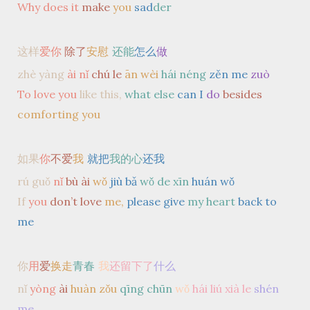
Why does it
make
you
sad
der
这样
爱你
除了
安慰
还能
怎么
做
zhè yàng
ài
nǐ
chú le
ān wèi
hái néng
zěn me
zuò
To love you
like this,
what else
can I
do
besides
comforting you
如果
你
不爱
我
就把
我的心
还我
rú guǒ
nǐ
bù ài
wǒ
jiù bǎ
wǒ de xīn
huán wǒ
If
you
don’t love
me,
please give
my heart
back to
me
你
用
爱
换走
青春
我
还留下了
什么
nǐ
yòng
ài
huàn zǒu
qīng chūn
wǒ
hái liú xià le
shén
me