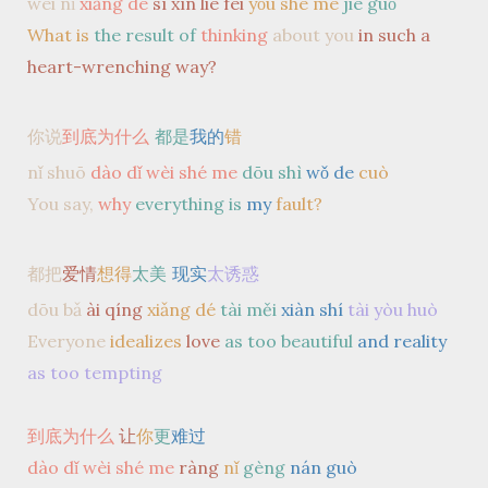
wèi nǐ
xiǎng de
sī xīn liè fèi
yǒu shé me
jié guǒ
What is
the result of
thinking
about you
in such a
heart-wrenching way?
你说
到底为什么
都是
我的
错
nǐ shuō
dào dǐ wèi shé me
dōu shì
wǒ de
cuò
You say,
why
everything is
my
fault?
都把
爱情
想得
太美
现实
太诱惑
dōu bǎ
ài qíng
xiǎng dé
tài měi
xiàn shí
tài yòu huò
Everyone
idealizes
love
as too beautiful
and reality
as too tempting
到底为什么
让
你
更
难过
dào dǐ wèi shé me
ràng
nǐ
gèng
nán guò