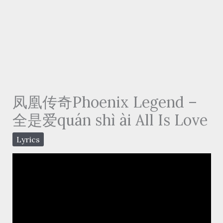
凤凰传奇Phoenix Legend –
全是爱quán shì ài All Is Love
Lyrics