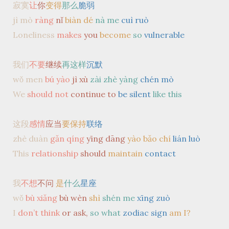
寂寞
让
你
变得
那么
脆弱
jì mò
ràng
nǐ
biàn dé
nà me
cuì ruò
Loneliness
makes
you
become
so
vulnerable
我们
不要
继续
再这样
沉默
wǒ men
bú yào
jì xù
zài zhè yàng
chén mò
We
should not
continue to
be silent
like this
这段
感情
应当
要保持
联络
zhè duàn
gǎn qíng
yīng dāng
yào bǎo chí
lián luò
This
relationship
should
maintain
contact
我
不想
不问
是
什么
星座
wǒ
bù xiǎng
bù wèn
shì
shén me
xīng zuò
I
don’t think
or ask,
so what
zodiac sign
am I?