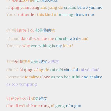
你
情愿
让
这样的
思念
把我淹没
nǐ
qíng yuàn
ràng
zhè yàng de
sī niàn
bǎ wǒ yān mò
You’d
rather
let
this kind of
missing
drown me
你说
到底为什么
都是
我的
错
nǐ shuō
dào dǐ wèi shé me
dōu shì
wǒ de
cuò
You say,
why
everything is
my
fault?
都把
爱情
想得
太美
现实
太诱惑
dōu bǎ
ài qíng
xiǎng dé
tài měi
xiàn shí
tài yòu huò
Everyone
idealizes
love
as too beautiful
and reality
as too tempting
到底为什么
让
你
更
难过
dào dǐ wèi shé me
ràng
nǐ
gèng
nán guò