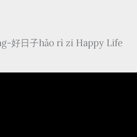
-好日子hǎo rì zi Happy Life