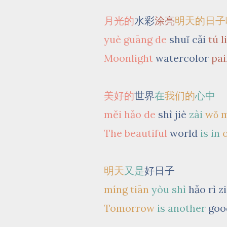
月光的
水彩
涂亮
明天的日子
yuè guāng de
shuǐ cǎi
tú l
Moonlight
watercolor
pai
美好的
世界
在
我们的
心中
měi hǎo de
shì jiè
zài
wǒ 
The beautiful
world
is in
明天
又是
好日子
míng tiān
yòu
shì
hǎo rì zi
Tomorrow
is another
goo