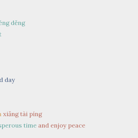
éng
děng
t
d day
n
xiǎng tài píng
sperous time
and enjoy peace