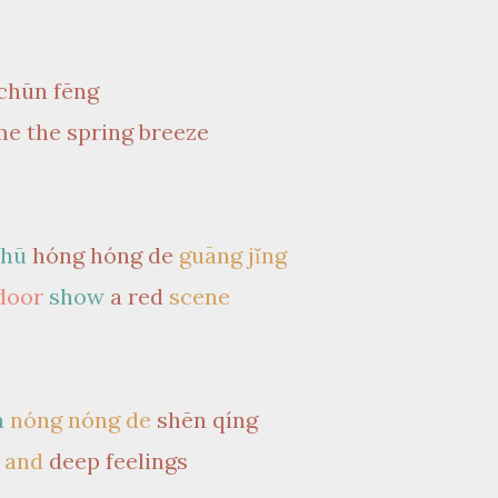
 chūn fēng
e the spring breeze
chū
hóng hóng de
guāng jǐng
 door
show
a red
scene
á
nóng nóng de
shēn qíng
g and
deep feelings