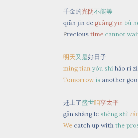
千金的
光阴
不能等
qiān jīn de
guāng yīn
bù n
P
recious
time
cannot wai
明天
又是
好日子
míng tiān
yòu
shì
hǎo rì zi
Tomorrow
is
another goo
赶上了
盛世
咱
享太平
gǎn shàng le
shèng shì
zá
We
catch up with
the pro