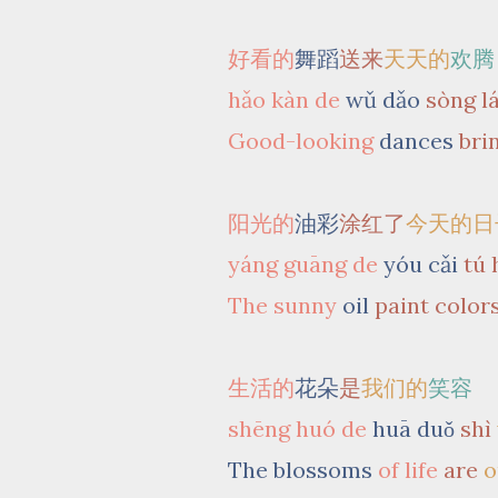
好看的
舞蹈
送来
天天的
欢腾
hǎo kàn de
wǔ dǎo
sòng lá
Good-looking
dances
bri
阳光的
油彩
涂红了
今天的日
yáng guāng de
yóu cǎi
tú 
The sunny
oil
paint
color
生活的
花朵
是
我们的
笑容
shēng huó de
huā duǒ
shì
The blossoms
of life
are
o