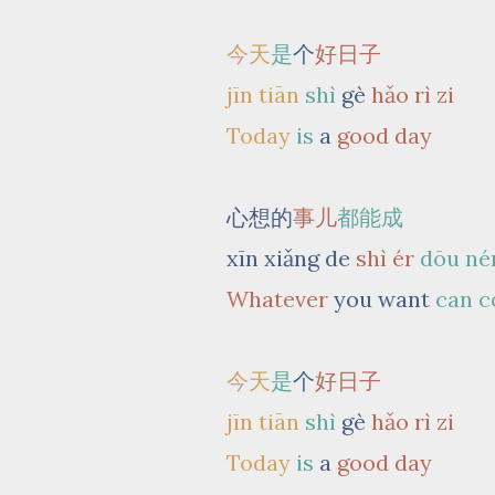
今天
是
个
好日子
jīn tiān
shì
gè
hǎo rì zi
Today
is
a
good day
心想的
事儿
都能成
xīn xiǎng de
shì ér
dōu
né
Whatever
you want
can c
今天
是
个
好日子
jīn tiān
shì
gè
hǎo rì zi
Today
is
a
good day