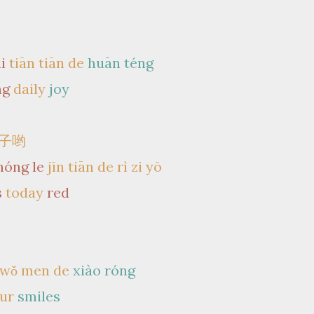
i
tiān tiān de
huān téng
ng
daily
joy
子哟
hóng le
jīn tiān de rì zi yō
s
today
red
wǒ men de
xiào róng
ur
smiles