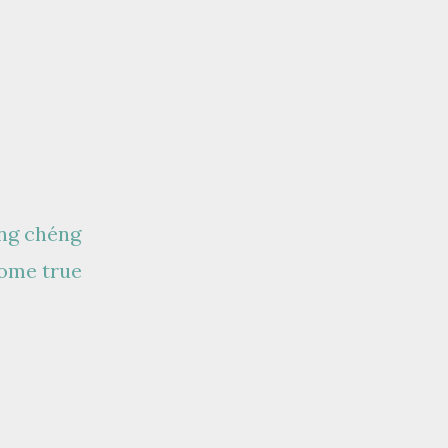
ng chéng
ome true