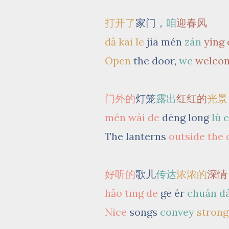
打开了
家门，
咱
迎春风
dǎ kāi le
jiā mén
zán
yíng
Open
the door,
we
welcom
门外的
灯笼
露出
红红的
光景
mén wài de
dēng long
lù 
The lanterns
outside the
好听的
歌儿
传达
浓浓的
深情
hǎo tīng de
gē ér
chuán d
Nice
songs
convey
stron