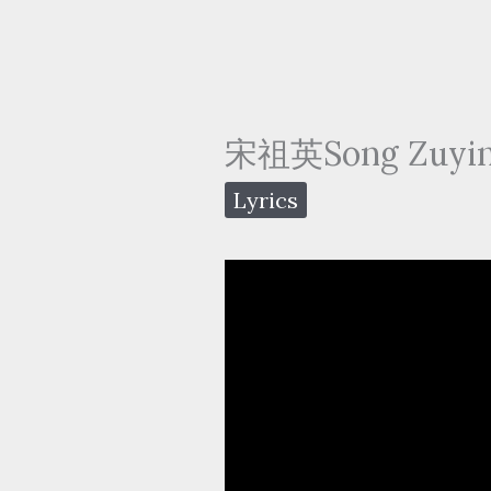
宋祖英Song Zuying
Lyrics