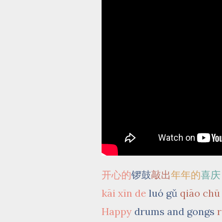
开心的
锣鼓
敲出
年年的
喜庆
kāi xīn de
luó gǔ
qiāo chū
Happy
drums and gongs