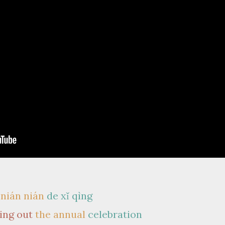
nián nián
de
xǐ qìng
ring out
the annual
celebration