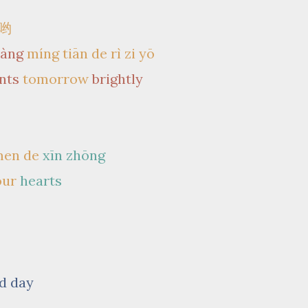
哟
iàng
míng tiān de rì zi yō
nts
tomorrow
brightly
men de
xīn zhōng
our
hearts
d day