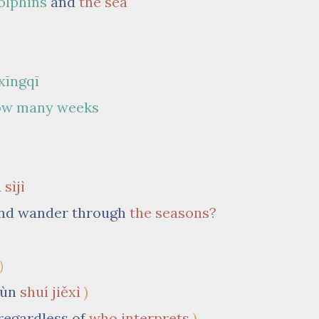
olphins
and
the sea
 xīngqī
ow many weeks
u
sìjì
nd
wander through
the seasons?
）
lùn
shuí jiěxì
)
regardless of
who interprets
)