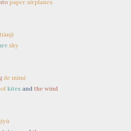
nto
paper airplanes
tiānjì
ure
sky
g
de mìmì
 of
kites
and
the wind
qíyù