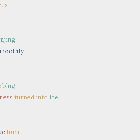
yes
njīng
moothly
e
bīng
ness
turned into
ice
de
hūxī