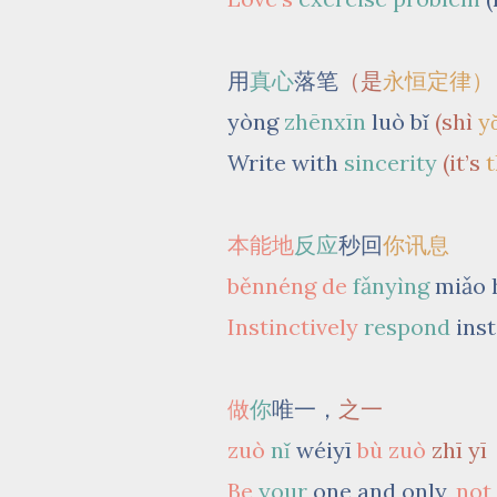
用
真心
落笔
（是
永恒定律）
yòng
zhēnxīn
luò bǐ
(shì
yǒ
Write with
sincerity
(it’s
t
本能地
反应
秒回
你讯息
běnnéng de
fǎnyìng
miǎo 
Instinctively
respond
ins
做
你
唯一，
之一
zuò
nǐ
wéiyī
bù zuò
zhī yī
Be
your
one and only,
not