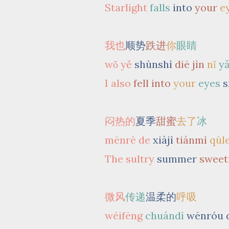
Starlight
falls
into
your
e
我也
顺势
跌进
你
眼睛
wǒ yě
shùnshì
diē jìn
nǐ
yǎ
I also
fell into
your
eyes
s
闷热的
夏季
甜蜜
去了
冰
mēnrè de
xiàjì
tiánmì
qùl
The sultry
summer
sweet
微风
传递
温柔的
呼吸
wéifēng
chuándì
wēnróu 