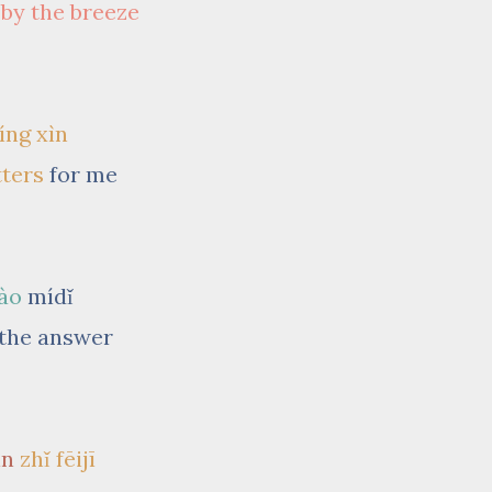
by the breeze
íng xìn
ters
for me
ào
mídǐ
the answer
ìn
zhǐ fēijī