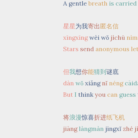
A gentle
breath
is carried
星星
为我
寄出
匿名信
xīngxīng
wèi wǒ
jìchū
nìm
Stars
send
anonymous let
但
我
想
你
能
猜到
谜底
dàn
wǒ
xiǎng
nǐ
néng
cāid
But
I
think
you
can
guess
将
浪漫
惊喜
折进
纸飞机
jiāng
làngmàn
jīngxǐ
zhé j