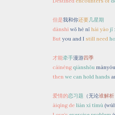
Destined
encounters of
d
但是
我和你
还要
几星期
dànshì
wǒ hé nǐ
hái yào
jǐ
But
you and I
still need
h
才能
牵手
漫游
四季
cáinéng
qiānshǒu
mànyó
then
we can hold hands
a
爱情的
恋习题
（无论
谁解析
àiqíng de
liàn xí tímù
(wú
Love’s
exercise problem
(