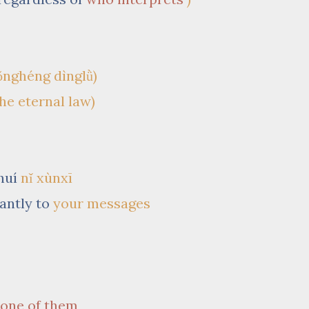
nghéng dìnglǜ)
he eternal law)
huí
nǐ xùnxī
tantly to
your messages
one of them