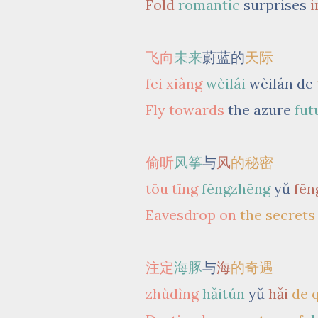
Fold
romantic
surprises
i
飞向
未来
蔚蓝的
天际
fēi xiàng
wèilái
wèilán de
Fly towards
the azure
fut
偷听
风筝
与
风
的秘密
tōu tīng
fēngzhēng
yǔ
fēn
Eavesdrop on
the secrets
注定
海豚
与
海
的奇遇
zhùdìng
hǎitún
yǔ
hǎi
de 