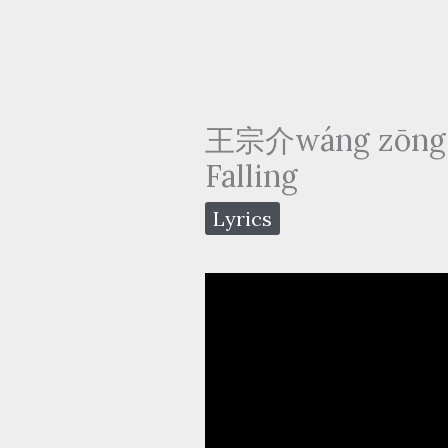
王宗介wáng zōng ji
Falling
Lyrics