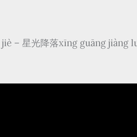
è – 星光降落xīng guāng jiàng luò