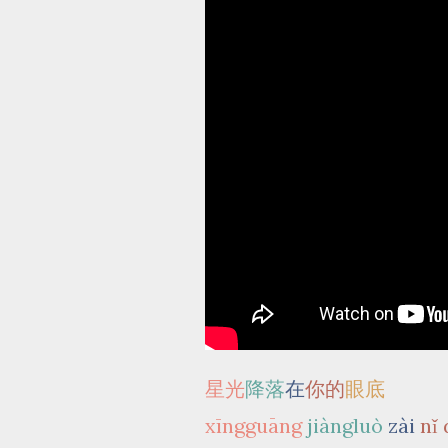
星光
降落
在
你的
眼底
xīngguāng
jiàngluò
zài
nǐ 