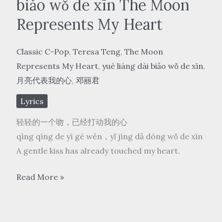
biǎo wǒ de xīn The Moon
Represents My Heart
Classic C-Pop
,
Teresa Teng
,
The Moon
Represents My Heart
,
yuè liàng dài biǎo wǒ de xīn
,
月亮代表我的心
,
邓丽君
Lyrics
轻轻的一个吻，已经打动我的心
qīng qīng de yī gè wěn，yǐ jīng dǎ dòng wǒ de xīn
A gentle kiss has already touched my heart.
邓
Read More »
丽
君
Teresa