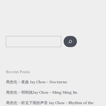
Teng
–
月
亮
代
S
表
我
e
的
a
心
r
yuè
c
Recent Posts
liàng
h
dài
周杰伦 – 夜曲 Jay Chou – Nocturne
biǎo
周杰伦 – 明明就Jay Chou – Ming Ming Jiu
wǒ
de
周杰伦 – 听见下雨的声音 Jay Chou – Rhythm of the