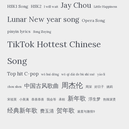
Jay Chou
HSK1 Song
HSK2
I will wait
Little Happiness
Lunar New year song
Opera Song
pinyin lyrics
Song Zuying
TikTok Hottest Chinese
Song
Top hit C-pop
wǒ huì děng
wǒ qī dài de bù shì xuě
yáo lì
周杰伦
中国古风歌曲
zhou shen
周深
好日子
姚莉
新年歌
浮生梦
宋祖英
小美满
恭喜恭喜
我会等
承桓
热辣滚烫
经典新年歌
贺年歌
费玉清
速度与激情9