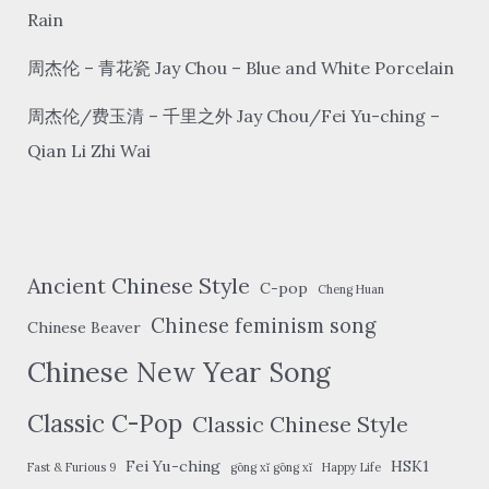
xīn
Rain
The
周杰伦 – 青花瓷 Jay Chou – Blue and White Porcelain
Moon
Represents
周杰伦/费玉清 – 千里之外 Jay Chou/Fei Yu-ching –
My
Qian Li Zhi Wai
Heart
Ancient Chinese Style
C-pop
Cheng Huan
Chinese feminism song
Chinese Beaver
Chinese New Year Song
Classic C-Pop
Classic Chinese Style
Fei Yu-ching
HSK1
Fast & Furious 9
gōng xǐ gōng xǐ
Happy Life