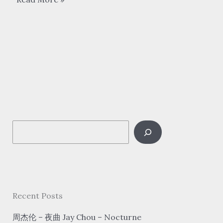
妙
格
zhāng
miào
gé-
我
期
待
S
的
不
e
是
a
雪
r
wǒ
c
Recent Posts
qī
h
dài
周杰伦 – 夜曲 Jay Chou – Nocturne