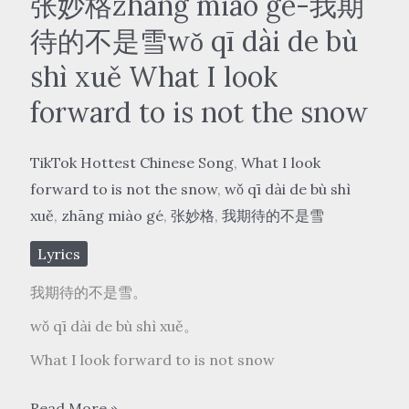
张妙格zhāng miào gé-我期
待的不是雪wǒ qī dài de bù
shì xuě What I look
forward to is not the snow
TikTok Hottest Chinese Song
,
What I look
forward to is not the snow
,
wǒ qī dài de bù shì
xuě
,
zhāng miào gé
,
张妙格
,
我期待的不是雪
Lyrics
我期待的不是雪。
wǒ qī dài de bù shì xuě。
What I look forward to is not snow
张
Read More »