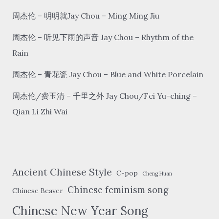
de
周杰伦 – 明明就Jay Chou – Ming Ming Jiu
bù
shì
周杰伦 – 听见下雨的声音 Jay Chou – Rhythm of the
xuě
Rain
What I look
周杰伦 – 青花瓷 Jay Chou – Blue and White Porcelain
forward
to is
周杰伦/费玉清 – 千里之外 Jay Chou/Fei Yu-ching –
not
Qian Li Zhi Wai
the snow
Ancient Chinese Style
C-pop
Cheng Huan
Chinese feminism song
Chinese Beaver
Chinese New Year Song