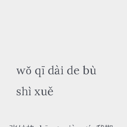
wǒ qī dài de bù
shì xuě