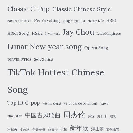
Classic C-Pop
Classic Chinese Style
Fei Yu-ching
HSK1
Fast & Furious 9
gōng xǐ gōng xǐ
Happy Life
Jay Chou
HSK1 Song
HSK2
I will wait
Little Happiness
Lunar New year song
Opera Song
pinyin lyrics
Song Zuying
TikTok Hottest Chinese
Song
Top hit C-pop
wǒ huì děng
wǒ qī dài de bù shì xuě
yáo lì
周杰伦
中国古风歌曲
zhou shen
周深
好日子
姚莉
新年歌
浮生梦
宋祖英
小美满
恭喜恭喜
我会等
承桓
热辣滚烫