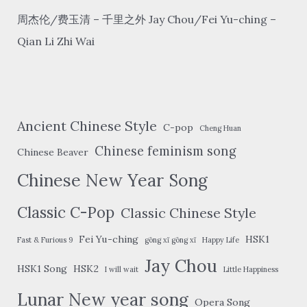
周杰伦/费玉清 – 千里之外 Jay Chou/Fei Yu-ching –
Qian Li Zhi Wai
Ancient Chinese Style
C-pop
Cheng Huan
Chinese feminism song
Chinese Beaver
Chinese New Year Song
Classic C-Pop
Classic Chinese Style
Fei Yu-ching
HSK1
Fast & Furious 9
gōng xǐ gōng xǐ
Happy Life
Jay Chou
HSK1 Song
HSK2
I will wait
Little Happiness
Lunar New year song
Opera Song