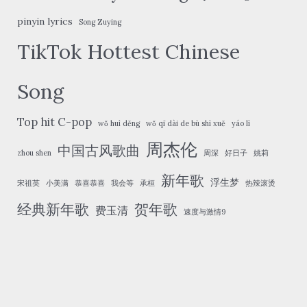
pinyin lyrics
Song Zuying
TikTok Hottest Chinese
Song
Top hit C-pop
wǒ huì děng
wǒ qī dài de bù shì xuě
yáo lì
周杰伦
中国古风歌曲
zhou shen
周深
好日子
姚莉
新年歌
浮生梦
宋祖英
小美满
恭喜恭喜
我会等
承桓
热辣滚烫
经典新年歌
贺年歌
费玉清
速度与激情9