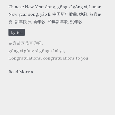
Chinese New Year Song
,
gōng xǐ gōng xǐ
,
Lunar
New year song
,
yáo lì
,
中国新年歌曲
,
姚莉
,
恭喜恭
喜
,
新年快乐
,
新年歌
,
经典新年歌
,
贺年歌
Lyrics
恭喜恭喜恭喜你呀。
gōng xǐ gōng xǐ gōng xǐ nǐ ya。
Congratulations, congratulations to you
姚
Read More »
莉
yáo
lì
–
恭