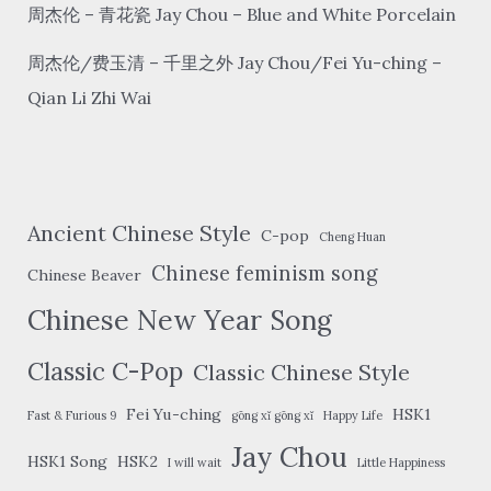
周杰伦 – 青花瓷 Jay Chou – Blue and White Porcelain
周杰伦/费玉清 – 千里之外 Jay Chou/Fei Yu-ching –
Qian Li Zhi Wai
Ancient Chinese Style
C-pop
Cheng Huan
Chinese feminism song
Chinese Beaver
Chinese New Year Song
Classic C-Pop
Classic Chinese Style
Fei Yu-ching
HSK1
Fast & Furious 9
gōng xǐ gōng xǐ
Happy Life
Jay Chou
HSK1 Song
HSK2
I will wait
Little Happiness