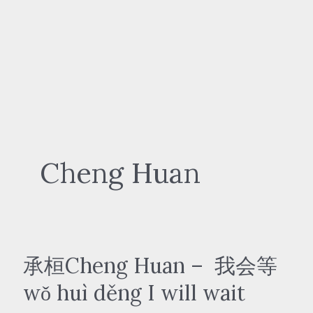
Cheng Huan
承桓Cheng Huan – 我会等
wǒ huì děng I will wait