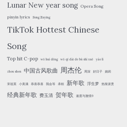
Lunar New year song
Opera Song
pinyin lyrics
Song Zuying
TikTok Hottest Chinese
Song
Top hit C-pop
wǒ huì děng
wǒ qī dài de bù shì xuě
yáo lì
周杰伦
中国古风歌曲
zhou shen
周深
好日子
姚莉
新年歌
浮生梦
宋祖英
小美满
恭喜恭喜
我会等
承桓
热辣滚烫
经典新年歌
贺年歌
费玉清
速度与激情9