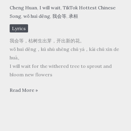
Cheng Huan
,
I will wait
,
TikTok Hottest Chinese
Song
,
wǒ huì děng
,
我会等
,
承桓
Lyrics
我会等，枯树生出芽，开出新的花。
wǒ huì děng，kū shù shēng chū yá，kāi chū xīn de
huā。
I will wait for the withered tree to sprout and
bloom new flowers
承
Read More »
桓
Cheng
Huan
–