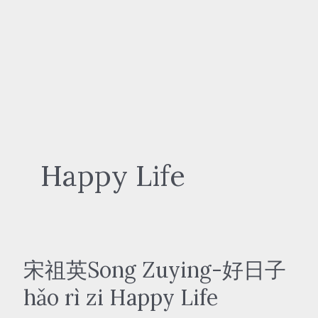
Happy Life
宋祖英Song Zuying-好日子
hǎo rì zi Happy Life