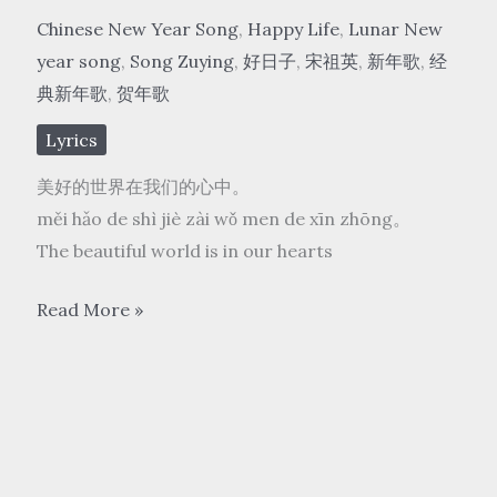
Chinese New Year Song
,
Happy Life
,
Lunar New
year song
,
Song Zuying
,
好日子
,
宋祖英
,
新年歌
,
经
典新年歌
,
贺年歌
Lyrics
美好的世界在我们的心中。
měi hǎo de shì jiè zài wǒ men de xīn zhōng。
The beautiful world is in our hearts
宋
Read More »
祖
英
Song
Zuying-
好