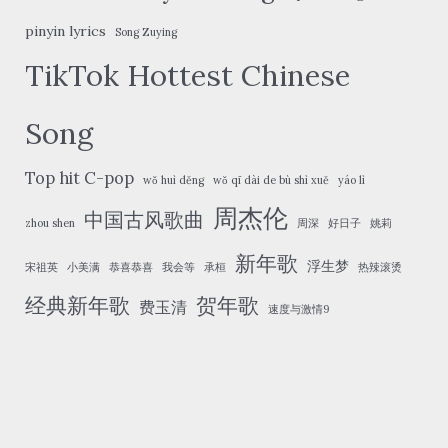
pinyin lyrics
Song Zuying
TikTok Hottest Chinese
Song
Top hit C-pop
wǒ huì děng
wǒ qī dài de bù shì xuě
yáo lì
周杰伦
中国古风歌曲
zhou shen
周深
好日子
姚莉
新年歌
浮生梦
宋祖英
小美满
恭喜恭喜
我会等
承桓
热辣滚烫
经典新年歌
贺年歌
费玉清
速度与激情9