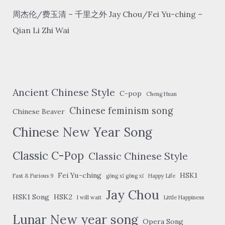
周杰伦/费玉清 – 千里之外 Jay Chou/Fei Yu-ching –
Qian Li Zhi Wai
Ancient Chinese Style
C-pop
Cheng Huan
Chinese feminism song
Chinese Beaver
Chinese New Year Song
Classic C-Pop
Classic Chinese Style
Fei Yu-ching
HSK1
Fast & Furious 9
gōng xǐ gōng xǐ
Happy Life
Jay Chou
HSK1 Song
HSK2
I will wait
Little Happiness
Lunar New year song
Opera Song