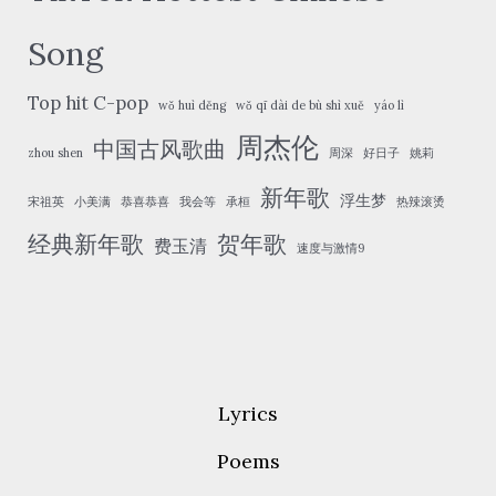
Song
Top hit C-pop
wǒ huì děng
wǒ qī dài de bù shì xuě
yáo lì
周杰伦
中国古风歌曲
zhou shen
周深
好日子
姚莉
新年歌
浮生梦
宋祖英
小美满
恭喜恭喜
我会等
承桓
热辣滚烫
经典新年歌
贺年歌
费玉清
速度与激情9
Lyrics
Poems