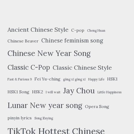
Ancient Chinese Style
C-pop
Cheng Huan
Chinese feminism song
Chinese Beaver
Chinese New Year Song
Classic C-Pop
Classic Chinese Style
Fei Yu-ching
HSK1
Fast & Furious 9
gōng xǐ gōng xǐ
Happy Life
Jay Chou
HSK1 Song
HSK2
I will wait
Little Happiness
Lunar New year song
Opera Song
pinyin lyrics
Song Zuying
TikTok Hottest Chinese