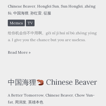
Chinese Beaver
,
Honglei Sun
,
Sun Honglei
,
zhēng
fú
,
中国海狸
,
孙红雷
,
征服
Memes
TV
给你机会你不中用啊。gěi nǐ jī huì nǐ bù zhōng yòng
a. I give you the chance but you are useless.
中
Read More »
国
海
狸
中国海狸
Chinese Beaver
2
Chinese
A Better Tomorrow
,
Chinese Beaver
,
Chow Yun-
Beaver
fat
,
周润发
,
英雄本色