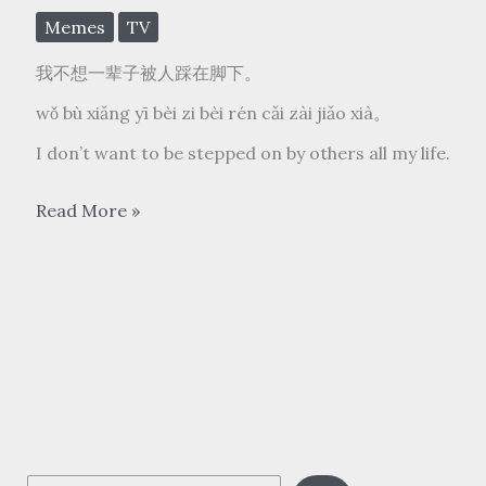
2
Memes
TV
我不想一辈子被人踩在脚下。
wǒ bù xiǎng yī bèi zi bèi rén cǎi zài jiǎo xià。
I don’t want to be stepped on by others all my life.
中
Read More »
国
海
狸
Chinese
Beaver