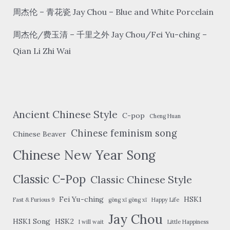
kē
周杰伦 – 青花瓷 Jay Chou – Blue and White Porcelain
mù
sān
周杰伦/费玉清 – 千里之外 Jay Chou/Fei Yu-ching –
Qian Li Zhi Wai
Ancient Chinese Style
C-pop
Cheng Huan
Chinese feminism song
Chinese Beaver
Chinese New Year Song
Classic C-Pop
Classic Chinese Style
Fei Yu-ching
HSK1
Fast & Furious 9
gōng xǐ gōng xǐ
Happy Life
Jay Chou
HSK1 Song
HSK2
I will wait
Little Happiness