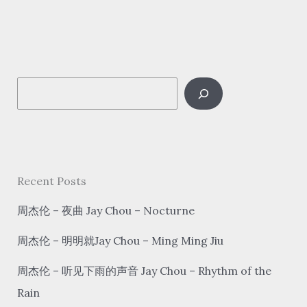
rén
tīng
shū
–
S
一
笑
e
江
a
湖
r
yī
c
Recent Posts
xiào
h
jiāng
周杰伦 – 夜曲 Jay Chou – Nocturne
hú/
周杰伦 – 明明就Jay Chou – Ming Ming Jiu
科
目
周杰伦 – 听见下雨的声音 Jay Chou – Rhythm of the
三
Rain