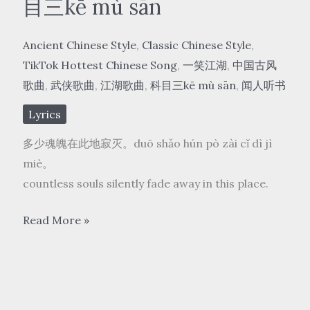
目三kē mù sān
Ancient Chinese Style
,
Classic Chinese Style
,
TikTok Hottest Chinese Song
,
一笑江湖
,
中国古风
歌曲
,
武侠歌曲
,
江湖歌曲
,
科目三kē mù sān
,
闻人听书
Lyrics
多少魂魄在此地寂灭。duō shǎo hún pò zài cǐ dì jì
miè。
countless souls silently fade away in this place.
闻
Read More »
人
听
书
wén