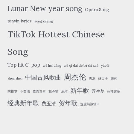
Lunar New year song
Opera Song
pinyin lyrics
Song Zuying
TikTok Hottest Chinese
Song
Top hit C-pop
wǒ huì děng
wǒ qī dài de bù shì xuě
yáo lì
周杰伦
中国古风歌曲
zhou shen
周深
好日子
姚莉
新年歌
浮生梦
宋祖英
小美满
恭喜恭喜
我会等
承桓
热辣滚烫
经典新年歌
贺年歌
费玉清
速度与激情9