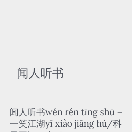
闻人听书
闻人听书wén rén tīng shū –
一笑江湖yī xiào jiāng hú/科