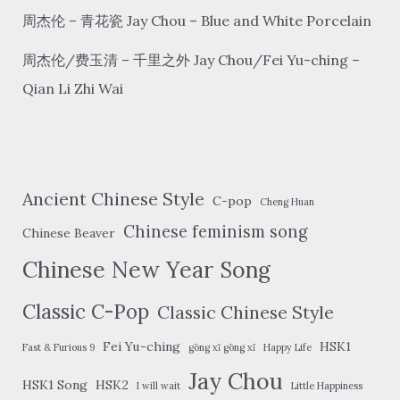
周杰伦 – 青花瓷 Jay Chou – Blue and White Porcelain
周杰伦/费玉清 – 千里之外 Jay Chou/Fei Yu-ching –
Qian Li Zhi Wai
Ancient Chinese Style
C-pop
Cheng Huan
Chinese feminism song
Chinese Beaver
Chinese New Year Song
Classic C-Pop
Classic Chinese Style
Fei Yu-ching
HSK1
Fast & Furious 9
gōng xǐ gōng xǐ
Happy Life
Jay Chou
HSK1 Song
HSK2
I will wait
Little Happiness