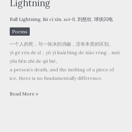
Lightning
Ball Lightning
,
liú cí xīn
,
sci-fi
,
刘慈欣
,
球状闪电
Poems
一个人的死，与一块冰的消融，没有本质的区别。
yī gè rén de sǐ，yǔ yī kuài bīng de xiāo róng，méi
yǒu běn zhì de qū bié。
a person’s death, and the melting of a piece of
ice, there is no fundamentally difference.
刘
Read More »
慈
欣
liú
cí