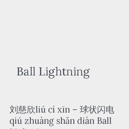
Ball Lightning
刘慈欣liú cí xīn – 球状闪电
qiú zhuàng shǎn diàn Ball