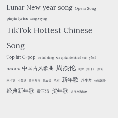
Lunar New year song
Opera Song
pinyin lyrics
Song Zuying
TikTok Hottest Chinese
Song
Top hit C-pop
wǒ huì děng
wǒ qī dài de bù shì xuě
yáo lì
周杰伦
中国古风歌曲
zhou shen
周深
好日子
姚莉
新年歌
浮生梦
宋祖英
小美满
恭喜恭喜
我会等
承桓
热辣滚烫
经典新年歌
贺年歌
费玉清
速度与激情9