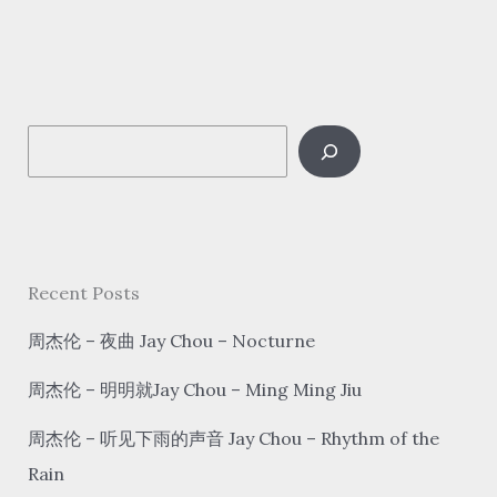
xīn
–
球
状
S
闪
电
e
qiú
a
zhuàng
r
shǎn
c
Recent Posts
diàn
h
Ball
周杰伦 – 夜曲 Jay Chou – Nocturne
Lightning
周杰伦 – 明明就Jay Chou – Ming Ming Jiu
周杰伦 – 听见下雨的声音 Jay Chou – Rhythm of the
Rain