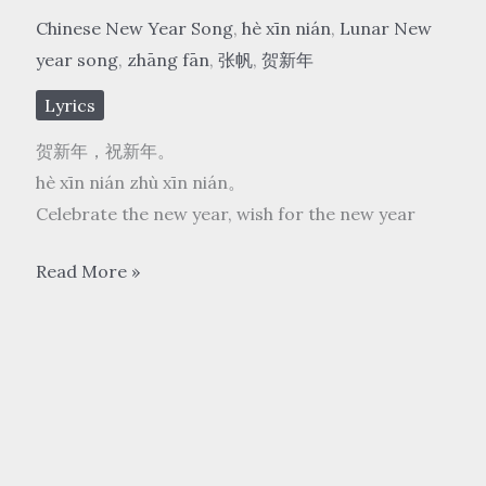
Chinese New Year Song
,
hè xīn nián
,
Lunar New
year song
,
zhāng fān
,
张帆
,
贺新年
Lyrics
贺新年，祝新年。
hè xīn nián zhù xīn nián。
Celebrate the new year, wish for the new year
张
Read More »
帆
zhāng
fān
–
贺
新