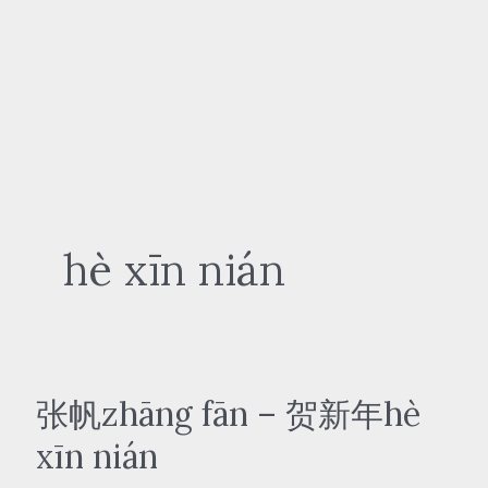
hè xīn nián
张帆zhāng fān – 贺新年hè
xīn nián