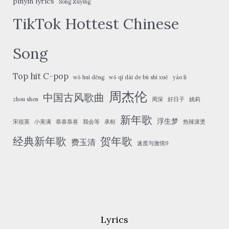
pinyin lyrics
Song Zuying
TikTok Hottest Chinese
Song
Top hit C-pop
wǒ huì děng
wǒ qī dài de bù shì xuě
yáo lì
周杰伦
中国古风歌曲
zhou shen
周深
好日子
姚莉
新年歌
浮生梦
宋祖英
小美满
恭喜恭喜
我会等
承桓
热辣滚烫
经典新年歌
贺年歌
费玉清
速度与激情9
Lyrics