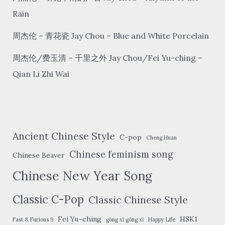
Rain
周杰伦 – 青花瓷 Jay Chou – Blue and White Porcelain
周杰伦/费玉清 – 千里之外 Jay Chou/Fei Yu-ching –
Qian Li Zhi Wai
Ancient Chinese Style
C-pop
Cheng Huan
Chinese feminism song
Chinese Beaver
Chinese New Year Song
Classic C-Pop
Classic Chinese Style
Fei Yu-ching
HSK1
Fast & Furious 9
gōng xǐ gōng xǐ
Happy Life