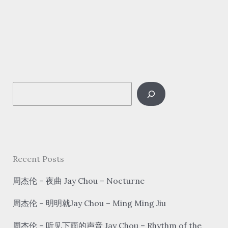
李
文
–
你
可
以
S
nǐ kě yǐ
You
e
can
a
r
c
Recent Posts
h
周杰伦 – 夜曲 Jay Chou – Nocturne
周杰伦 – 明明就Jay Chou – Ming Ming Jiu
周杰伦 – 听见下雨的声音 Jay Chou – Rhythm of the