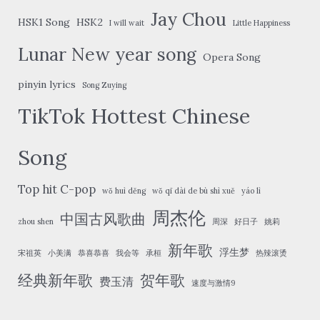
Jay Chou
HSK1 Song
HSK2
I will wait
Little Happiness
Lunar New year song
Opera Song
pinyin lyrics
Song Zuying
TikTok Hottest Chinese
Song
Top hit C-pop
wǒ huì děng
wǒ qī dài de bù shì xuě
yáo lì
周杰伦
中国古风歌曲
zhou shen
周深
好日子
姚莉
新年歌
浮生梦
宋祖英
小美满
恭喜恭喜
我会等
承桓
热辣滚烫
经典新年歌
贺年歌
费玉清
速度与激情9