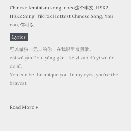
Chinese feminism song
,
coco这个李文
,
HSK2
,
HSK2 Song
,
TikTok Hottest Chinese Song
,
You
can
,
你可以
Lyrics
可以做独一无二的你，在我眼里最勇敢。
zài wǒ yǎn lǐ zuì yǒng gǎn，kě yǐ zuò dú yī wú èr
de nǐ。
You can be the unique you. In my eyes, you’re the
bravest
coco
Read More »
这
个