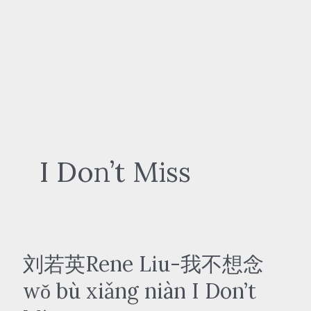
I Don’t Miss
刘若英Rene Liu-我不想念
wǒ bù xiǎng niàn I Don’t