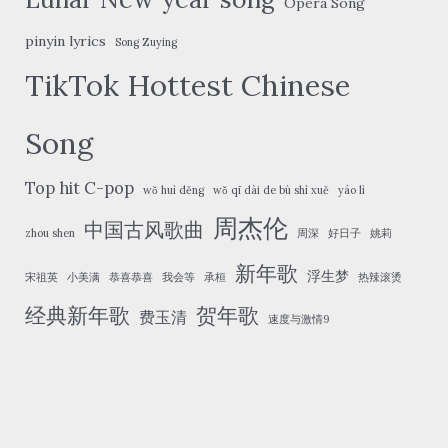
Opera Song
pinyin lyrics
Song Zuying
TikTok Hottest Chinese
Song
Top hit C-pop
wǒ huì děng
wǒ qī dài de bù shì xuě
yáo lì
周杰伦
中国古风歌曲
zhou shen
周深
好日子
姚莉
新年歌
浮生梦
宋祖英
小美满
恭喜恭喜
我会等
承桓
热辣滚烫
经典新年歌
贺年歌
费玉清
速度与激情9