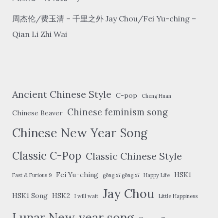
周杰伦/费玉清 – 千里之外 Jay Chou/Fei Yu-ching –
Qian Li Zhi Wai
Ancient Chinese Style
C-pop
Cheng Huan
Chinese feminism song
Chinese Beaver
Chinese New Year Song
Classic C-Pop
Classic Chinese Style
Fei Yu-ching
HSK1
Fast & Furious 9
gōng xǐ gōng xǐ
Happy Life
Jay Chou
HSK1 Song
HSK2
I will wait
Little Happiness
Lunar New year song