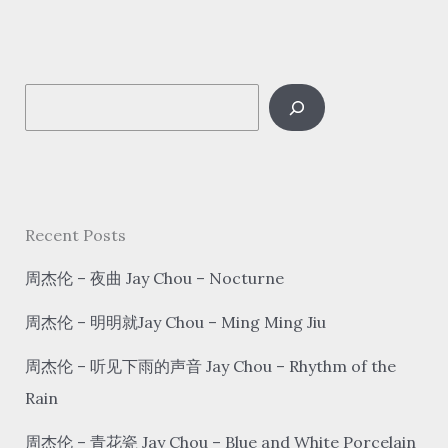
不
想
念
S
wǒ
bù
e
xiǎng
a
niàn
r
I
c
Recent Posts
Don’t
h
Miss
周杰伦 – 夜曲 Jay Chou – Nocturne
周杰伦 – 明明就Jay Chou – Ming Ming Jiu
周杰伦 – 听见下雨的声音 Jay Chou – Rhythm of the
Rain
周杰伦 – 青花瓷 Jay Chou – Blue and White Porcelain