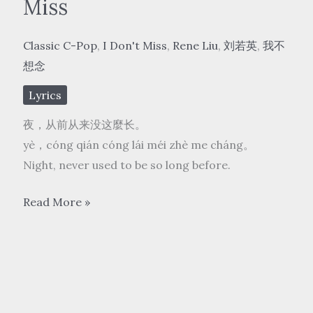
Miss
Classic C-Pop
,
I Don't Miss
,
Rene Liu
,
刘若英
,
我不
想念
Lyrics
夜，从前从来没这麼长。
yè，cóng qián cóng lái méi zhè me cháng。
Night, never used to be so long before.
刘
Read More »
若
英
Rene
Liu-
我