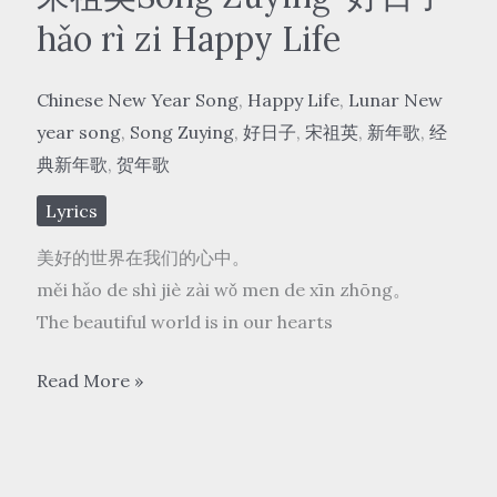
好
hǎo rì zi Happy Life
运
来
Chinese New Year Song
,
Happy Life
,
Lunar New
hǎo
year song
,
Song Zuying
,
好日子
,
宋祖英
,
新年歌
,
经
yùn
典新年歌
,
贺年歌
lái
Good
Lyrics
luck
美好的世界在我们的心中。
is
měi hǎo de shì jiè zài wǒ men de xīn zhōng。
coming
The beautiful world is in our hearts
宋
Read More »
祖
英
Song