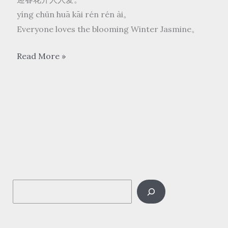
yíng chūn huā kāi rén rén ài。
Everyone loves the blooming Winter Jasmine。
张
Read More »
露
zhāng lù
Chang
Loo
–
迎
春
花
S
yíng
chūn
e
huā
a