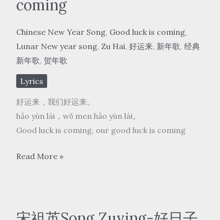
coming
Chinese New Year Song
,
Good luck is coming
,
Lunar New year song
,
Zu Hai
,
好运来
,
新年歌
,
经典
新年歌
,
贺年歌
Lyrics
好运来，我们好运来。
hǎo yùn lái，wǒ men hǎo yùn lái。
Good luck is coming, our good luck is coming
祖
Read More »
海
Zu
Hai
–
宋祖英Song Zuying-好日子