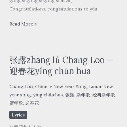
gōng xǐ gōng xǐ gōng xǐ nǐ ya。
Congratulations, congratulations to you
姚
Read More »
莉
yáo
lì
–
张露zhāng lù Chang Loo –
恭
迎春花yíng chūn huā
喜
恭
Chang Loo
,
Chinese New Year Song
,
Lunar New
喜
year song
,
yíng chūn huā
,
张露
,
新年歌
,
经典新年歌
,
gōng
贺年歌
,
迎春花
xǐ
gōng
Lyrics
xǐ
迎春花开人人爱。