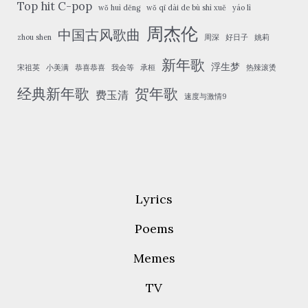
Top hit C-pop
wǒ huì děng
wǒ qī dài de bù shì xuě
yáo lì
周杰伦
中国古风歌曲
zhou shen
周深
好日子
姚莉
新年歌
浮生梦
宋祖英
小美满
恭喜恭喜
我会等
承桓
热辣滚烫
经典新年歌
贺年歌
费玉清
速度与激情9
Lyrics
Poems
Memes
TV