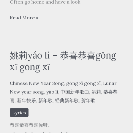
is
Often go home and have a look
unforgettable
陈
Read More »
红
Chen
Hong
–
姚莉yáo lì – 恭喜恭喜gōng
常
xǐ gōng xǐ
回
家
Chinese New Year Song
,
gōng xǐ gōng xǐ
,
Lunar
看
New year song
,
yáo lì
,
中国新年歌曲
,
姚莉
,
恭喜恭
看
喜
,
新年快乐
,
新年歌
,
经典新年歌
,
贺年歌
Often
go
Lyrics
home
恭喜恭喜恭喜你呀。