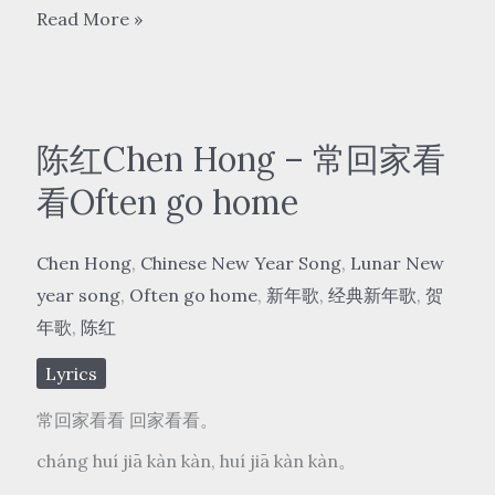
李
Read More »
谷
一
Li
Guyi
陈红Chen Hong – 常回家看
–
看Often go home
难
忘
Chen Hong
,
Chinese New Year Song
,
Lunar New
今
year song
,
Often go home
,
新年歌
,
经典新年歌
,
贺
宵
年歌
,
陈红
Nan
Wang
Lyrics
Jin
常回家看看 回家看看。
Xiao
cháng huí jiā kàn kàn, huí jiā kàn kàn。
Tonight