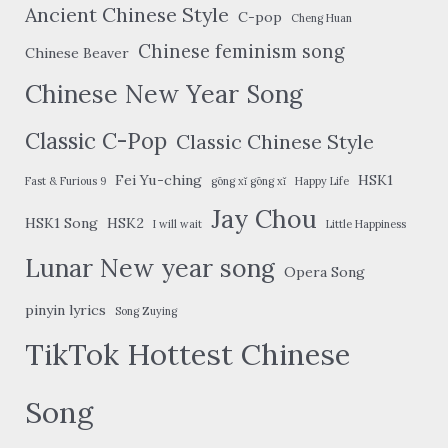
Ancient Chinese Style
C-pop
Cheng Huan
Chinese feminism song
Chinese Beaver
Chinese New Year Song
Classic C-Pop
Classic Chinese Style
Fei Yu-ching
HSK1
Fast & Furious 9
gōng xǐ gōng xǐ
Happy Life
Jay Chou
HSK1 Song
HSK2
I will wait
Little Happiness
Lunar New year song
Opera Song
pinyin lyrics
Song Zuying
TikTok Hottest Chinese
Song