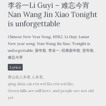
Zuying-
李谷一Li Guyi – 难忘今宵
好
Nan Wang Jin Xiao Tonight
日
is unforgettable
子
hǎo
Chinese New Year Song
,
HSK2
,
Li Guyi
,
Lunar
rì
New year song
,
Nan Wang Jin Xiao
,
Tonight is
zi
unforgettable
,
新年歌
,
李谷一
,
经典新年歌
,
贺年歌
,
Happy
难忘今宵
Life
Lyrics
青山在人未老 人未老。
qīng shān zài rén wèi lǎo rén wèi lǎo。
Green hills are still here, and people are not old
yet