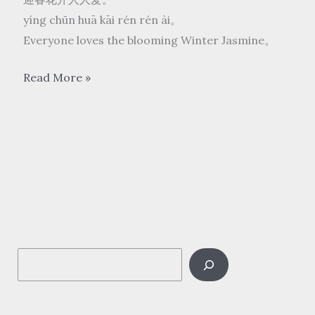
yíng chūn huā kāi rén rén ài。
Everyone loves the blooming Winter Jasmine。
张
Read More »
露
zhāng lù
Chang
Loo
–
迎
春
花
S
yíng
chūn
e
huā
a