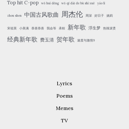
Top hit C-pop
wǒ huì děng
wǒ qī dài de bù shì xuě
yáo lì
周杰伦
中国古风歌曲
zhou shen
周深
好日子
姚莉
新年歌
浮生梦
宋祖英
小美满
恭喜恭喜
我会等
承桓
热辣滚烫
经典新年歌
贺年歌
费玉清
速度与激情9
Lyrics
Poems
Memes
TV