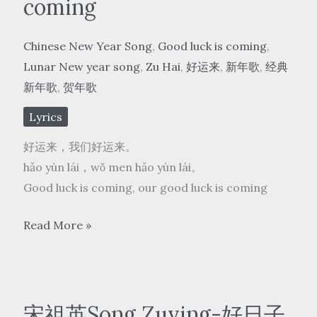
coming
Chinese New Year Song
,
Good luck is coming
,
Lunar New year song
,
Zu Hai
,
好运来
,
新年歌
,
经典
新年歌
,
贺年歌
Lyrics
好运来，我们好运来。
hǎo yùn lái，wǒ men hǎo yùn lái。
Good luck is coming, our good luck is coming
祖
Read More »
海
Zu
Hai
–
宋祖英Song Zuying-好日子