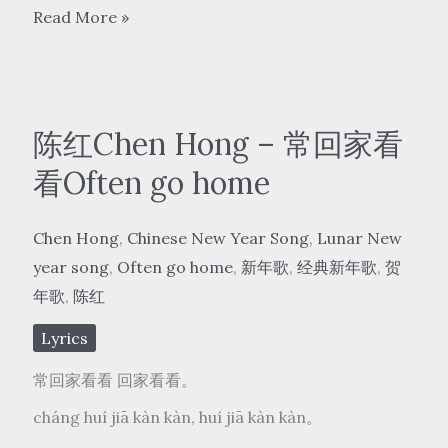
李
Read More »
谷
一
Li
Guyi
陈红Chen Hong – 常回家看
–
看Often go home
难
忘
Chen Hong
,
Chinese New Year Song
,
Lunar New
今
year song
,
Often go home
,
新年歌
,
经典新年歌
,
贺
宵
年歌
,
陈红
Nan
Wang
Lyrics
Jin
常回家看看 回家看看。
Xiao
cháng huí jiā kàn kàn, huí jiā kàn kàn。
Tonight