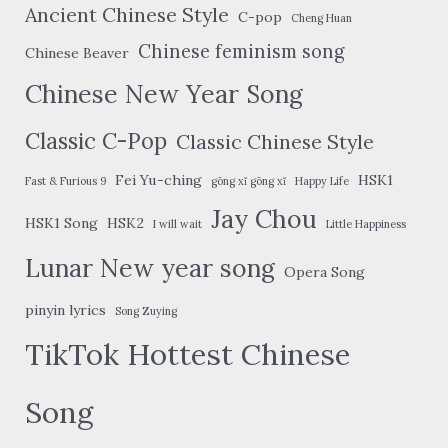
Ancient Chinese Style
C-pop
Cheng Huan
Chinese feminism song
Chinese Beaver
Chinese New Year Song
Classic C-Pop
Classic Chinese Style
Fei Yu-ching
HSK1
Fast & Furious 9
gōng xǐ gōng xǐ
Happy Life
Jay Chou
HSK1 Song
HSK2
I will wait
Little Happiness
Lunar New year song
Opera Song
pinyin lyrics
Song Zuying
TikTok Hottest Chinese
Song