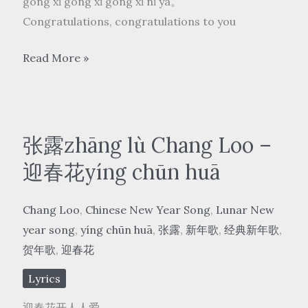
gōng xǐ gōng xǐ gōng xǐ nǐ ya。
Congratulations, congratulations to you
姚
Read More »
莉
yáo
lì
–
张露zhāng lù Chang Loo –
恭
迎春花yíng chūn huā
喜
恭
Chang Loo
,
Chinese New Year Song
,
Lunar New
喜
year song
,
yíng chūn huā
,
张露
,
新年歌
,
经典新年歌
,
gōng
贺年歌
,
迎春花
xǐ
gōng
Lyrics
xǐ
迎春花开人人爱。