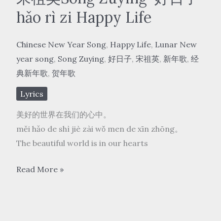
好
hǎo rì zi Happy Life
运
来
Chinese New Year Song
,
Happy Life
,
Lunar New
hǎo
year song
,
Song Zuying
,
好日子
,
宋祖英
,
新年歌
,
经
yùn
典新年歌
,
贺年歌
lái
Good
Lyrics
luck
美好的世界在我们的心中。
is
měi hǎo de shì jiè zài wǒ men de xīn zhōng。
coming
The beautiful world is in our hearts
宋
Read More »
祖
英
Song