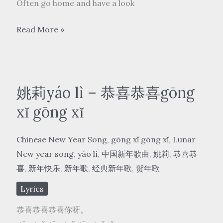
is
Often go home and have a look
unforgettable
陈
Read More »
红
Chen
Hong
–
姚莉yáo lì – 恭喜恭喜gōng
常
xǐ gōng xǐ
回
家
Chinese New Year Song
,
gōng xǐ gōng xǐ
,
Lunar
看
New year song
,
yáo lì
,
中国新年歌曲
,
姚莉
,
恭喜恭
看
喜
,
新年快乐
,
新年歌
,
经典新年歌
,
贺年歌
Often
go
Lyrics
home
恭喜恭喜恭喜你呀。