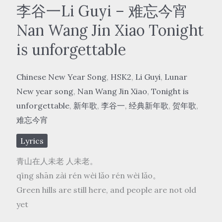
Zuying-
李谷一Li Guyi – 难忘今宵
好
Nan Wang Jin Xiao Tonight
日
is unforgettable
子
hǎo
Chinese New Year Song
,
HSK2
,
Li Guyi
,
Lunar
rì
New year song
,
Nan Wang Jin Xiao
,
Tonight is
zi
unforgettable
,
新年歌
,
李谷一
,
经典新年歌
,
贺年歌
,
Happy
难忘今宵
Life
Lyrics
青山在人未老 人未老。
qīng shān zài rén wèi lǎo rén wèi lǎo。
Green hills are still here, and people are not old
yet